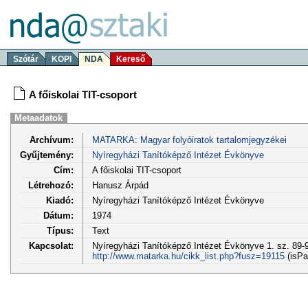
Szótár
KOPI
NDA
Kereső
A főiskolai TIT-csoport
Metaadatok
Archívum:
MATARKA: Magyar folyóiratok tartalomjegyzékei
Gyűjtemény:
Nyíregyházi Tanítóképző Intézet Évkönyve
Cím:
A főiskolai TIT-csoport
Létrehozó:
Hanusz Árpád
Kiadó:
Nyíregyházi Tanítóképző Intézet Évkönyve
Dátum:
1974
Típus:
Text
Kapcsolat:
Nyíregyházi Tanítóképző Intézet Évkönyve 1. sz. 89-9
http://www.matarka.hu/cikk_list.php?fusz=19115
(isPa