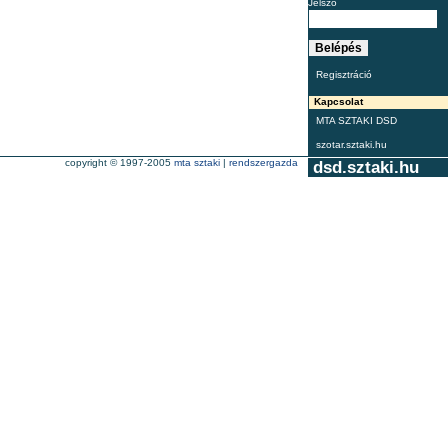
Jelszó
Regisztráció
Kapcsolat
MTA SZTAKI DSD
szotar.sztaki.hu
copyright © 1997-2005
mta sztaki
|
rendszergazda
dsd.sztaki.hu