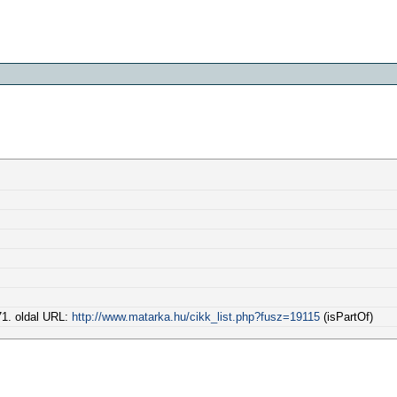
71. oldal URL:
http://www.matarka.hu/cikk_list.php?fusz=19115
(isPartOf)