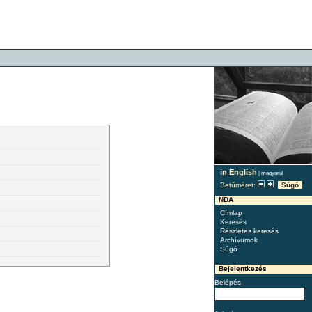
in English
|
magyarul
Betűméret:
Súgó
NDA
Címlap
Keresés
Részletes keresés
Archívumok
Súgó
Bejelentkezés
Belépés