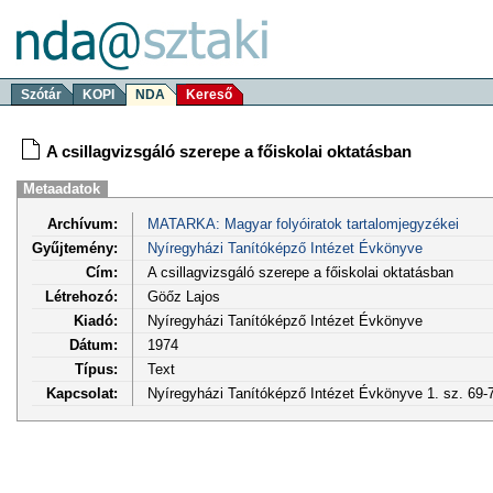
Szótár
KOPI
NDA
Kereső
A csillagvizsgáló szerepe a főiskolai oktatásban
Metaadatok
Archívum:
MATARKA: Magyar folyóiratok tartalomjegyzékei
Gyűjtemény:
Nyíregyházi Tanítóképző Intézet Évkönyve
Cím:
A csillagvizsgáló szerepe a főiskolai oktatásban
Létrehozó:
Göőz Lajos
Kiadó:
Nyíregyházi Tanítóképző Intézet Évkönyve
Dátum:
1974
Típus:
Text
Kapcsolat:
Nyíregyházi Tanítóképző Intézet Évkönyve 1. sz. 69-