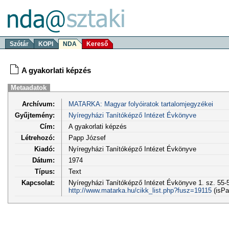
Szótár
KOPI
NDA
Kereső
A gyakorlati képzés
Metaadatok
Archívum:
MATARKA: Magyar folyóiratok tartalomjegyzékei
Gyűjtemény:
Nyíregyházi Tanítóképző Intézet Évkönyve
Cím:
A gyakorlati képzés
Létrehozó:
Papp József
Kiadó:
Nyíregyházi Tanítóképző Intézet Évkönyve
Dátum:
1974
Típus:
Text
Kapcsolat:
Nyíregyházi Tanítóképző Intézet Évkönyve 1. sz. 55-5
http://www.matarka.hu/cikk_list.php?fusz=19115
(isPa