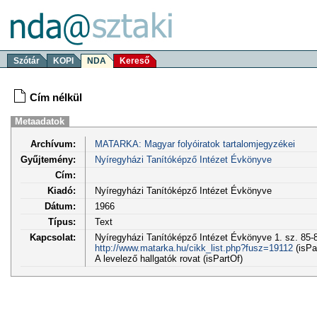
Szótár
KOPI
NDA
Kereső
Cím nélkül
Metaadatok
Archívum:
MATARKA: Magyar folyóiratok tartalomjegyzékei
Gyűjtemény:
Nyíregyházi Tanítóképző Intézet Évkönyve
Cím:
Kiadó:
Nyíregyházi Tanítóképző Intézet Évkönyve
Dátum:
1966
Típus:
Text
Kapcsolat:
Nyíregyházi Tanítóképző Intézet Évkönyve 1. sz. 85-8
http://www.matarka.hu/cikk_list.php?fusz=19112
(isPa
A levelező hallgatók rovat (isPartOf)