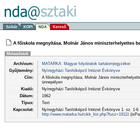
Szótár
KOPI
NDA
Kereső
A főiskola megnyítása. Molnár János miniszterhelyettes b
Metaadatok
Archívum:
MATARKA: Magyar folyóiratok tartalomjegyzékei
Gyűjtemény:
Nyíregyházi Tanítóképző Intézet Évkönyve
Cím:
A főiskola megnyítása. Molnár János miniszterhelyett
ünnepélyen
Kiadó:
Nyíregyházi Tanítóképző Intézet Évkönyve
Dátum:
1962
Típus:
Text
Kapcsolat:
Nyíregyházi Tanítóképző Intézet Évkönyve 1. sz. 1-6.
http://www.matarka.hu/cikk_list.php?fusz=19111
(isPa