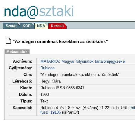
Szótár
KOPI
NDA
Kereső
"Az idegen urainknak kezekben az üstökünk"
Metaadatok
Archívum:
MATARKA: Magyar folyóiratok tartalomjegyzékei
Gyűjtemény:
Rubicon
Cím:
"Az idegen urainknak kezekben az üstökünk"
Létrehozó:
Hegyi Klára
Kiadó:
Rubicon ISSN 0865-6347
Dátum:
1993
Típus:
Text
Kapcsolat:
Rubicon 4. évf. 8-9. sz. (A város) 21-22. oldal URL:
ht
fusz=19106
(isPartOf)