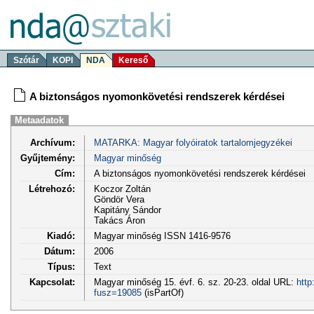
Szótár
KOPI
NDA
Kereső
A biztonságos nyomonkövetési rendszerek kérdései
Metaadatok
Archívum:
MATARKA: Magyar folyóiratok tartalomjegyzékei
Gyűjtemény:
Magyar minőség
Cím:
A biztonságos nyomonkövetési rendszerek kérdései
Létrehozó:
Koczor Zoltán
Göndör Vera
Kapitány Sándor
Takács Áron
Kiadó:
Magyar minőség ISSN 1416-9576
Dátum:
2006
Típus:
Text
Kapcsolat:
Magyar minőség 15. évf. 6. sz. 20-23. oldal URL:
http
fusz=19085
(isPartOf)