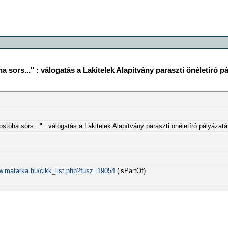
a sors..." : válogatás a Lakitelek Alapítvány paraszti önéletíró 
stoha sors..." : válogatás a Lakitelek Alapítvány paraszti önéletíró pályázat
w.matarka.hu/cikk_list.php?fusz=19054
(isPartOf)