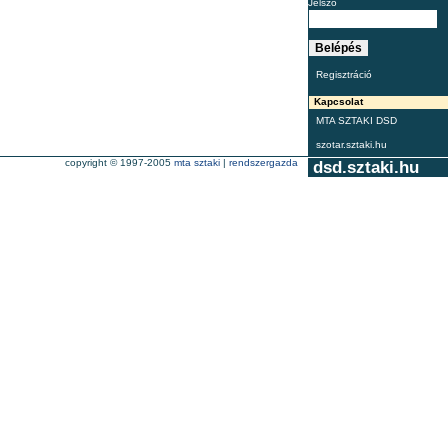
Jelszó
Regisztráció
Kapcsolat
MTA SZTAKI DSD
szotar.sztaki.hu
copyright © 1997-2005
mta sztaki
|
rendszergazda
dsd.sztaki.hu