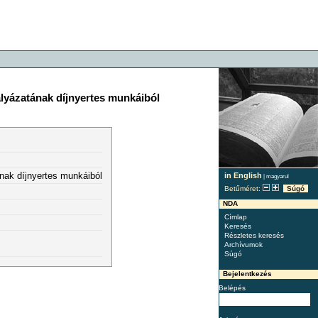
pályázatának díjnyertes munkáiból
ának díjnyertes munkáiból
in English
|
magyarul
Betűméret:
Súgó
NDA
Címlap
Keresés
Részletes keresés
Archívumok
Súgó
Bejelentkezés
Belépés