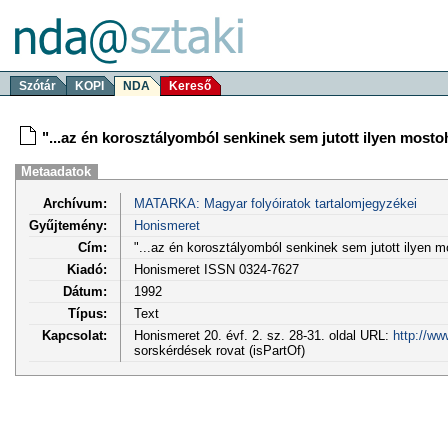
Szótár
KOPI
NDA
Kereső
"...az én korosztályomból senkinek sem jutott ilyen mostoh
Metaadatok
Archívum:
MATARKA: Magyar folyóiratok tartalomjegyzékei
Gyűjtemény:
Honismeret
Cím:
"...az én korosztályomból senkinek sem jutott ilyen mo
Kiadó:
Honismeret ISSN 0324-7627
Dátum:
1992
Típus:
Text
Kapcsolat:
Honismeret 20. évf. 2. sz. 28-31. oldal URL:
http://ww
sorskérdések rovat (isPartOf)