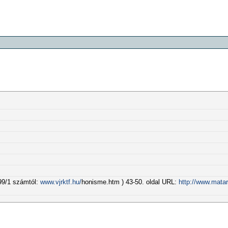
999/1 számtól:
www.vjrktf.hu/
honisme.htm ) 43-50. oldal URL:
http://www.matar