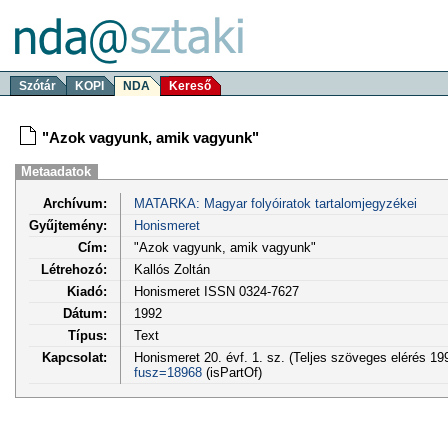
Szótár
KOPI
NDA
Kereső
"Azok vagyunk, amik vagyunk"
Metaadatok
Archívum:
MATARKA: Magyar folyóiratok tartalomjegyzékei
Gyűjtemény:
Honismeret
Cím:
"Azok vagyunk, amik vagyunk"
Létrehozó:
Kallós Zoltán
Kiadó:
Honismeret ISSN 0324-7627
Dátum:
1992
Típus:
Text
Kapcsolat:
Honismeret 20. évf. 1. sz. (Teljes szöveges elérés 1
fusz=18968
(isPartOf)