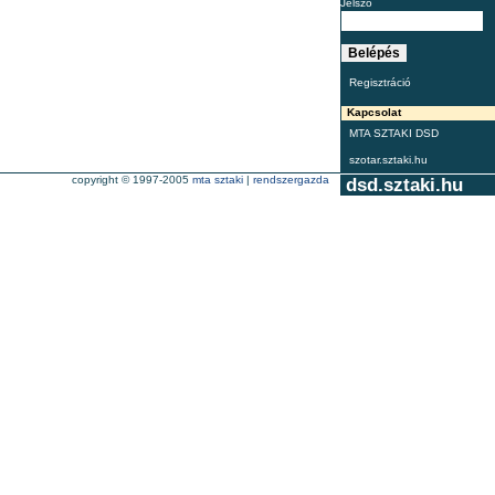
Jelszó
Regisztráció
Kapcsolat
MTA SZTAKI DSD
szotar.sztaki.hu
copyright © 1997-2005
mta sztaki
|
rendszergazda
dsd.sztaki.hu