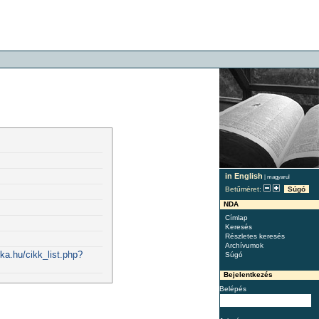
in English
|
magyarul
Betűméret:
Súgó
NDA
Címlap
Keresés
Részletes keresés
Archívumok
ka.hu/cikk_list.php?
Súgó
Bejelentkezés
Belépés