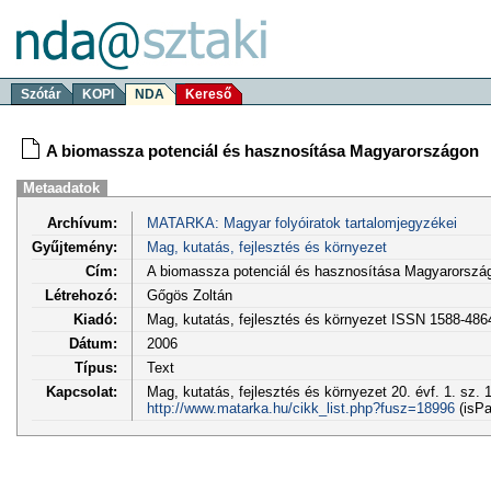
Szótár
KOPI
NDA
Kereső
A biomassza potenciál és hasznosítása Magyarországon
Metaadatok
Archívum:
MATARKA: Magyar folyóiratok tartalomjegyzékei
Gyűjtemény:
Mag, kutatás, fejlesztés és környezet
Cím:
A biomassza potenciál és hasznosítása Magyarorszá
Létrehozó:
Gőgös Zoltán
Kiadó:
Mag, kutatás, fejlesztés és környezet ISSN 1588-486
Dátum:
2006
Típus:
Text
Kapcsolat:
Mag, kutatás, fejlesztés és környezet 20. évf. 1. sz. 
http://www.matarka.hu/cikk_list.php?fusz=18996
(isPa