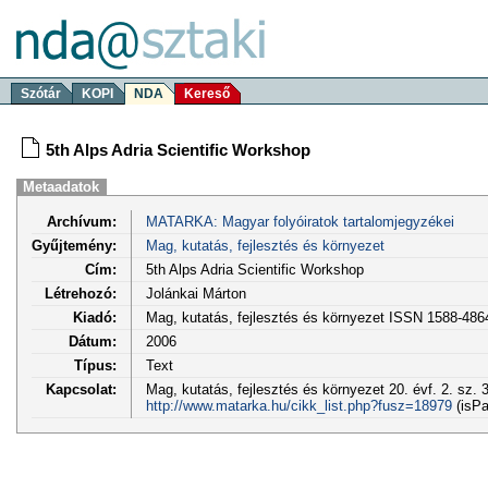
Szótár
KOPI
NDA
Kereső
5th Alps Adria Scientific Workshop
Metaadatok
Archívum:
MATARKA: Magyar folyóiratok tartalomjegyzékei
Gyűjtemény:
Mag, kutatás, fejlesztés és környezet
Cím:
5th Alps Adria Scientific Workshop
Létrehozó:
Jolánkai Márton
Kiadó:
Mag, kutatás, fejlesztés és környezet ISSN 1588-486
Dátum:
2006
Típus:
Text
Kapcsolat:
Mag, kutatás, fejlesztés és környezet 20. évf. 2. sz. 
http://www.matarka.hu/cikk_list.php?fusz=18979
(isPa