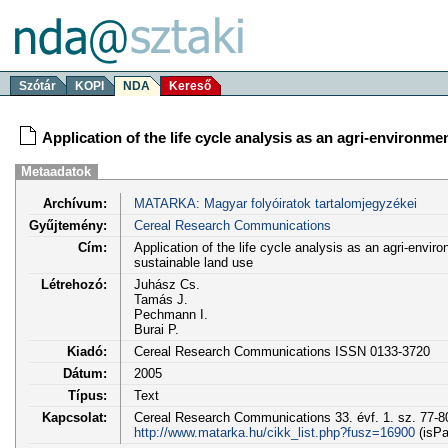
Szótár
KOPI
NDA
Kereső
Application of the life cycle analysis as an agri-environme
Metaadatok
Archívum:
MATARKA: Magyar folyóiratok tartalomjegyzékei
Gyűjtemény:
Cereal Research Communications
Cím:
Application of the life cycle analysis as an agri-enviro
sustainable land use
Létrehozó:
Juhász Cs.
Tamás J.
Pechmann I.
Burai P.
Kiadó:
Cereal Research Communications ISSN 0133-3720
Dátum:
2005
Típus:
Text
Kapcsolat:
Cereal Research Communications 33. évf. 1. sz. 77-80
http://www.matarka.hu/cikk_list.php?fusz=16900
(isPa