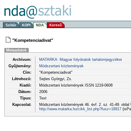
Szótár
KOPI
NDA
Kereső
"Kompetenciadivat"
Metaadatok
Archívum:
MATARKA: Magyar folyóiratok tartalomjegyzékei
Gyűjtemény:
Módszertani közlemények
Cím:
"Kompetenciadivat"
Létrehozó:
Sejtes Györgyi, Zs.
Kiadó:
Módszertani közlemények ISSN 1219-0608
Dátum:
2006
Típus:
Text
Kapcsolat:
Módszertani közlemények 46. évf. 2. sz. 41-49. oldal
http://www.matarka.hu/cikk_list.php?fusz=18917
(isPa