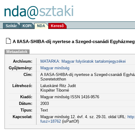
Szótár
KOPI
NDA
Kereső
A IIASA-SHIBA-díj nyertese a Szeged-csanádi Egyházmegy
Metaadatok
Archívum:
MATARKA: Magyar folyóiratok tartalomjegyzékei
Gyűjtemény:
Magyar minőség
Cím:
A IIASA-SHIBA-díj nyertese a Szeged-csanádi Egyhá
Szeretetotthon
Létrehozó:
Laluskáné Ritz Judit
Kispéter Tiborné
Kiadó:
Magyar minőség ISSN 1416-9576
Dátum:
2003
Típus:
Text
Kapcsolat:
Magyar minőség 12. évf. 4. sz. 29-31. oldal URL:
http
fusz=18762
(isPartOf)