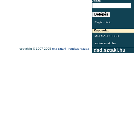
Jelszó
Regisztráció
Kapcsolat
MTA SZTAKI DSD
szotar.sztaki.hu
copyright © 1997-2005
mta sztaki
|
rendszergazda
dsd.sztaki.hu