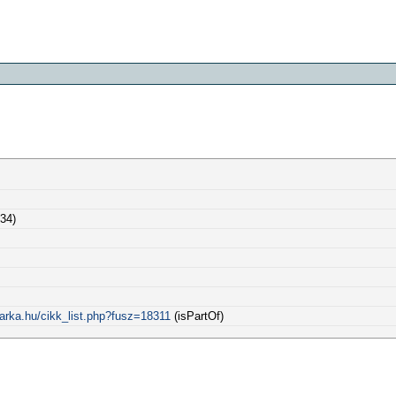
34)
arka.hu/cikk_list.php?fusz=18311
(isPartOf)