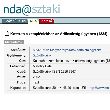
Szótár
KOPI
NDA
Kereső
Kossuth a zempléniekhez az örökváltság ügyében (1834)
Metaadatok
Archívum:
MATARKA: Magyar folyóiratok tartalomjegyzékei
Gyűjtemény:
Szülőföldünk
Cím:
Kossuth a zempléniekhez az örökváltság ügyében (18
Létrehozó:
Matolay Béla
Kiadó:
Szülőföldünk ISSN 1216-7347
Dátum:
2002
Típus:
Text
Kapcsolat:
Szülőföldünk 30. sz. 46-49. oldal URL:
http://www.mat