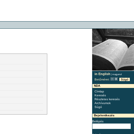
in English
|
magyarul
Betűméret:
Súgó
NDA
Címlap
Keresés
Részletes keresés
Archívumok
Súgó
Bejelentkezés
Belépés