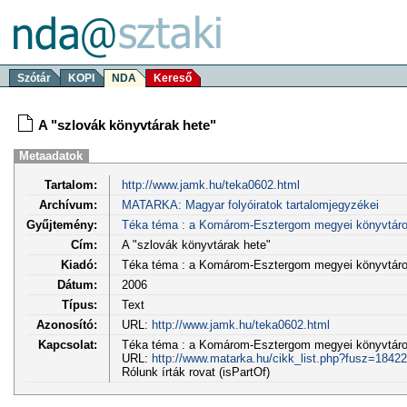
Szótár
KOPI
NDA
Kereső
A "szlovák könyvtárak hete"
Metaadatok
Tartalom:
http://www.jamk.hu/teka0602.html
Archívum:
MATARKA: Magyar folyóiratok tartalomjegyzékei
Gyűjtemény:
Téka téma : a Komárom-Esztergom megyei könyvtáro
Cím:
A "szlovák könyvtárak hete"
Kiadó:
Téka téma : a Komárom-Esztergom megyei könyvtáro
Dátum:
2006
Típus:
Text
Azonosító:
URL:
http://www.jamk.hu/teka0602.html
Kapcsolat:
Téka téma : a Komárom-Esztergom megyei könyvtárosok
URL:
http://www.matarka.hu/cikk_list.php?fusz=18422
Rólunk írták rovat (isPartOf)