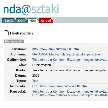
Szótár
KOPI
NDA
Kereső
Hírek röviden
Metaadatok
Tartalom:
http://www.jamk.hu/teka0601.html
Archívum:
MATARKA: Magyar folyóiratok tartalomjegyzékei
Gyűjtemény:
Téka téma : a Komárom-Esztergom megyei könyvtáro
Cím:
Hírek röviden
Kiadó:
Téka téma : a Komárom-Esztergom megyei könyvtáro
Dátum:
2006
Típus:
Text
Azonosító:
URL:
http://www.jamk.hu/teka0601.html
Kapcsolat:
Téka téma : a Komárom-Esztergom megyei könyvtárosok
URL:
http://www.matarka.hu/cikk_list.php?fusz=18416