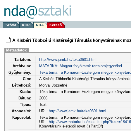
Szótár
KOPI
NDA
Kereső
A Kisbéri Többcélú Kistérségi Társulás könyvtárainak moz
Metaadatok
Tartalom:
http://www.jamk.hu/teka0601.html
Archívum:
MATARKA: Magyar folyóiratok tartalomjegyzékei
Gyűjtemény:
Téka téma : a Komárom-Esztergom megyei könyvtáro
Cím:
A Kisbéri Többcélú Kistérségi Társulás könyvtárainak
Létrehozó:
Morvai Józsefné
Kiadó:
Téka téma : a Komárom-Esztergom megyei könyvtáro
Dátum:
2006
Típus:
Text
Azonosító:
URL:
http://www.jamk.hu/teka0601.html
Kapcsolat:
Téka téma : a Komárom-Esztergom megyei könyvtárosok
URL:
http://www.matarka.hu/cikk_list.php?fusz=18416
Könyvtáraink életéből rovat (isPartOf)