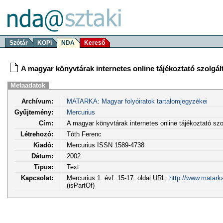
Szótár
KOPI
NDA
Kereső
A magyar könyvtárak internetes online tájékoztató szolgált
Metaadatok
Archívum:
MATARKA: Magyar folyóiratok tartalomjegyzékei
Gyűjtemény:
Mercurius
Cím:
A magyar könyvtárak internetes online tájékoztató szol
Létrehozó:
Tóth Ferenc
Kiadó:
Mercurius ISSN 1589-4738
Dátum:
2002
Típus:
Text
Kapcsolat:
Mercurius 1. évf. 15-17. oldal URL:
http://www.matark
(isPartOf)