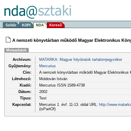
Szótár
KOPI
NDA
Kereső
A nemzeti könyvtárban működő Magyar Elektronikus Könyv
Metaadatok
Archívum:
MATARKA: Magyar folyóiratok tartalomjegyzékei
Gyűjtemény:
Mercurius
Cím:
A nemzeti könyvtárban működő Magyar Elektronikus K
Létrehozó:
Moldován István
Kiadó:
Mercurius ISSN 1589-4738
Dátum:
2002
Típus:
Text
Kapcsolat:
Mercurius 1. évf. 11-13. oldal URL:
http://www.matark
(isPartOf)