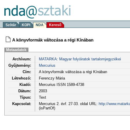
Szótár
KOPI
NDA
Kereső
A könyvformák változása a régi Kínában
Metaadatok
Archívum:
MATARKA: Magyar folyóiratok tartalomjegyzékei
Gyűjtemény:
Mercurius
Cím:
A könyvformák változása a régi Kínában
Létrehozó:
Ferenczy Mária
Kiadó:
Mercurius ISSN 1589-4738
Dátum:
2003
Típus:
Text
Kapcsolat:
Mercurius 2. évf. 27-33. oldal URL:
http://www.matark
(isPartOf)