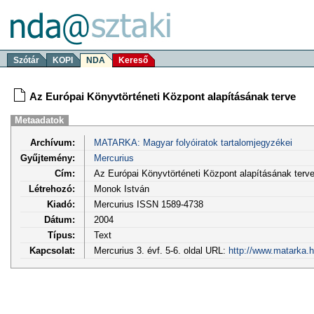
Szótár
KOPI
NDA
Kereső
Az Európai Könyvtörténeti Központ alapításának terve
Metaadatok
Archívum:
MATARKA: Magyar folyóiratok tartalomjegyzékei
Gyűjtemény:
Mercurius
Cím:
Az Európai Könyvtörténeti Központ alapításának terv
Létrehozó:
Monok István
Kiadó:
Mercurius ISSN 1589-4738
Dátum:
2004
Típus:
Text
Kapcsolat:
Mercurius 3. évf. 5-6. oldal URL:
http://www.matarka.h