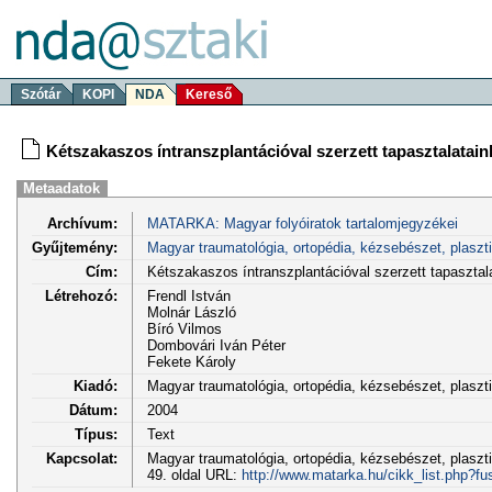
Szótár
KOPI
NDA
Kereső
Kétszakaszos íntranszplantációval szerzett tapasztalatain
Metaadatok
Archívum:
MATARKA: Magyar folyóiratok tartalomjegyzékei
Gyűjtemény:
Magyar traumatológia, ortopédia, kézsebészet, plaszt
Cím:
Kétszakaszos íntranszplantációval szerzett tapasztal
Létrehozó:
Frendl István
Molnár László
Bíró Vilmos
Dombovári Iván Péter
Fekete Károly
Kiadó:
Magyar traumatológia, ortopédia, kézsebészet, plasz
Dátum:
2004
Típus:
Text
Kapcsolat:
Magyar traumatológia, ortopédia, kézsebészet, plasztik
49. oldal URL:
http://www.matarka.hu/cikk_list.php?f