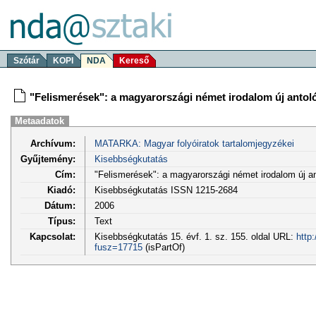
Szótár
KOPI
NDA
Kereső
"Felismerések": a magyarországi német irodalom új antoló
Metaadatok
Archívum:
MATARKA: Magyar folyóiratok tartalomjegyzékei
Gyűjtemény:
Kisebbségkutatás
Cím:
"Felismerések": a magyarországi német irodalom új an
Kiadó:
Kisebbségkutatás ISSN 1215-2684
Dátum:
2006
Típus:
Text
Kapcsolat:
Kisebbségkutatás 15. évf. 1. sz. 155. oldal URL:
http
fusz=17715
(isPartOf)