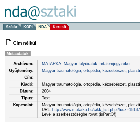
Szótár
KOPI
NDA
Kereső
Cím nélkül
Metaadatok
Archívum:
MATARKA: Magyar folyóiratok tartalomjegyzékei
Gyűjtemény:
Magyar traumatológia, ortopédia, kézsebészet, plaszt
Cím:
Kiadó:
Magyar traumatológia, ortopédia, kézsebészet, plasz
Dátum:
2004
Típus:
Text
Kapcsolat:
Magyar traumatológia, ortopédia, kézsebészet, plasztik
URL:
http://www.matarka.hu/cikk_list.php?fusz=18187
Levél a szerkesztőségbe rovat (isPartOf)