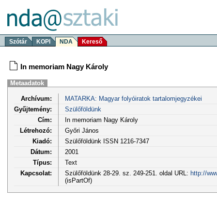
Szótár
KOPI
NDA
Kereső
In memoriam Nagy Károly
Metaadatok
Archívum:
MATARKA: Magyar folyóiratok tartalomjegyzékei
Gyűjtemény:
Szülőföldünk
Cím:
In memoriam Nagy Károly
Létrehozó:
Győri János
Kiadó:
Szülőföldünk ISSN 1216-7347
Dátum:
2001
Típus:
Text
Kapcsolat:
Szülőföldünk 28-29. sz. 249-251. oldal URL:
http://ww
(isPartOf)