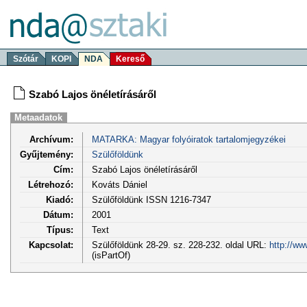
Szótár
KOPI
NDA
Kereső
Szabó Lajos önéletírásáről
Metaadatok
Archívum:
MATARKA: Magyar folyóiratok tartalomjegyzékei
Gyűjtemény:
Szülőföldünk
Cím:
Szabó Lajos önéletírásáről
Létrehozó:
Kováts Dániel
Kiadó:
Szülőföldünk ISSN 1216-7347
Dátum:
2001
Típus:
Text
Kapcsolat:
Szülőföldünk 28-29. sz. 228-232. oldal URL:
http://ww
(isPartOf)