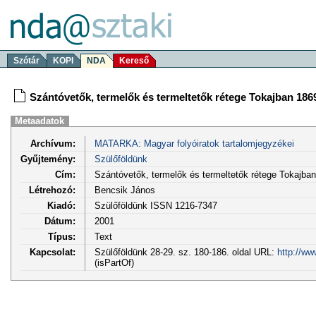
Szótár
KOPI
NDA
Kereső
Szántóvetők, termelők és termeltetők rétege Tokajban 186
Metaadatok
Archívum:
MATARKA: Magyar folyóiratok tartalomjegyzékei
Gyűjtemény:
Szülőföldünk
Cím:
Szántóvetők, termelők és termeltetők rétege Tokajba
Létrehozó:
Bencsik János
Kiadó:
Szülőföldünk ISSN 1216-7347
Dátum:
2001
Típus:
Text
Kapcsolat:
Szülőföldünk 28-29. sz. 180-186. oldal URL:
http://ww
(isPartOf)