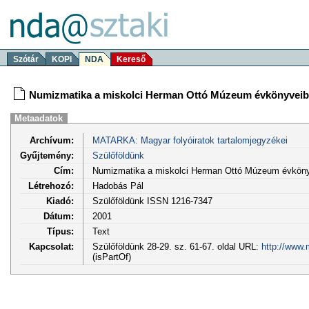
Szótár
KOPI
NDA
Kereső
Numizmatika a miskolci Herman Ottó Múzeum évkönyvei
Metaadatok
Archívum:
MATARKA: Magyar folyóiratok tartalomjegyzékei
Gyűjtemény:
Szülőföldünk
Cím:
Numizmatika a miskolci Herman Ottó Múzeum évkön
Létrehozó:
Hadobás Pál
Kiadó:
Szülőföldünk ISSN 1216-7347
Dátum:
2001
Típus:
Text
Kapcsolat:
Szülőföldünk 28-29. sz. 61-67. oldal URL:
http://www.
(isPartOf)