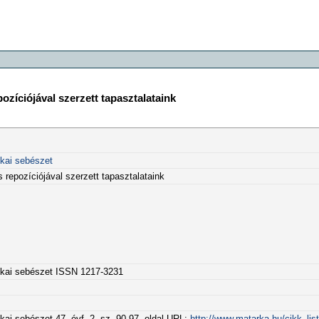
ozíciójával szerzett tapasztalataink
ikai sebészet
 repozíciójával szerzett tapasztalataink
tikai sebészet ISSN 1217-3231
kai sebészet 47. évf. 2. sz. 90-97. oldal URL:
http://www.matarka.hu/cikk_li