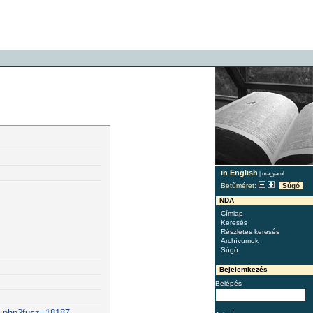
in English
|
magyarul
Betűméret:
Súgó
NDA
Címlap
Keresés
Részletes keresés
Archívumok
Súgó
Bejelentkezés
Belépés
st.php?fusz=18187