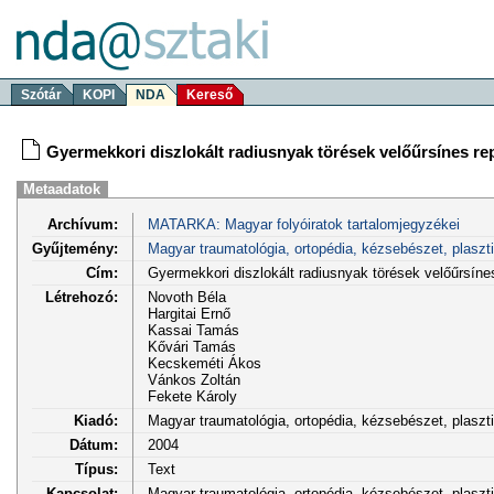
Szótár
KOPI
NDA
Kereső
Gyermekkori diszlokált radiusnyak törések velőűrsínes rep
Metaadatok
Archívum:
MATARKA: Magyar folyóiratok tartalomjegyzékei
Gyűjtemény:
Magyar traumatológia, ortopédia, kézsebészet, plaszt
Cím:
Gyermekkori diszlokált radiusnyak törések velőűrsínes
Létrehozó:
Novoth Béla
Hargitai Ernő
Kassai Tamás
Kővári Tamás
Kecskeméti Ákos
Vánkos Zoltán
Fekete Károly
Kiadó:
Magyar traumatológia, ortopédia, kézsebészet, plasz
Dátum:
2004
Típus:
Text
Kapcsolat:
Magyar traumatológia, ortopédia, kézsebészet, plaszti