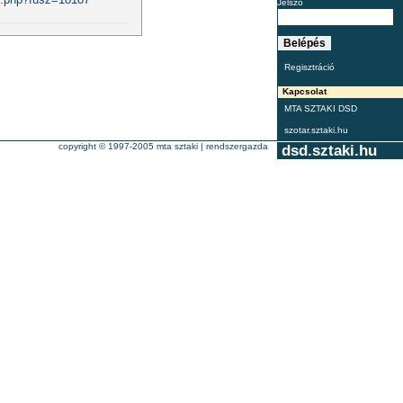
Jelszó
Regisztráció
Kapcsolat
MTA SZTAKI DSD
szotar.sztaki.hu
copyright © 1997-2005
mta sztaki
|
rendszergazda
dsd.sztaki.hu