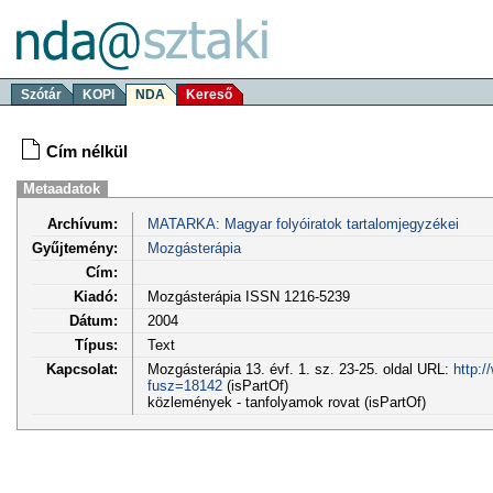
Szótár
KOPI
NDA
Kereső
Cím nélkül
Metaadatok
Archívum:
MATARKA: Magyar folyóiratok tartalomjegyzékei
Gyűjtemény:
Mozgásterápia
Cím:
Kiadó:
Mozgásterápia ISSN 1216-5239
Dátum:
2004
Típus:
Text
Kapcsolat:
Mozgásterápia 13. évf. 1. sz. 23-25. oldal URL:
http:/
fusz=18142
(isPartOf)
közlemények - tanfolyamok rovat (isPartOf)