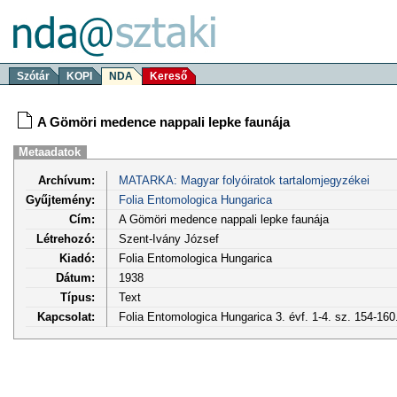
Szótár
KOPI
NDA
Kereső
A Gömöri medence nappali lepke faunája
Metaadatok
Archívum:
MATARKA: Magyar folyóiratok tartalomjegyzékei
Gyűjtemény:
Folia Entomologica Hungarica
Cím:
A Gömöri medence nappali lepke faunája
Létrehozó:
Szent-Ivány József
Kiadó:
Folia Entomologica Hungarica
Dátum:
1938
Típus:
Text
Kapcsolat:
Folia Entomologica Hungarica 3. évf. 1-4. sz. 154-160