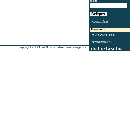
Jelszó
Regisztráció
Kapcsolat
MTA SZTAKI DSD
szotar.sztaki.hu
copyright © 1997-2005
mta sztaki
|
rendszergazda
dsd.sztaki.hu