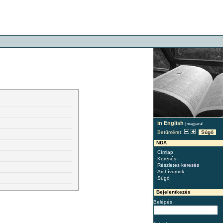
in English
|
magyarul
Betűméret:
Súgó
NDA
Címlap
Keresés
Részletes keresés
Archívumok
Súgó
Bejelentkezés
Belépés