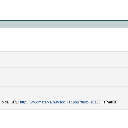
. oldal URL:
http://www.matarka.hu/cikk_list.php?fusz=18123
(isPartOf)