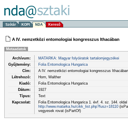
Szótár
KOPI
NDA
Kereső
A IV. nemzetközi entomologiai kongresszus Ithacában
Metaadatok
Archívum:
MATARKA: Magyar folyóiratok tartalomjegyzékei
Gyűjtemény:
Folia Entomologica Hungarica
Cím:
A IV. nemzetközi entomologiai kongresszus Ithacába
Létrehozó:
Horn, Walther
Kiadó:
Folia Entomologica Hungarica
Dátum:
1927
Típus:
Text
Kapcsolat:
Folia Entomologica Hungarica 1. évf. 4. sz. 144. olda
http://www.matarka.hu/cikk_list.php?fusz=18110
(isPa
vegyesek rovat (isPartOf)