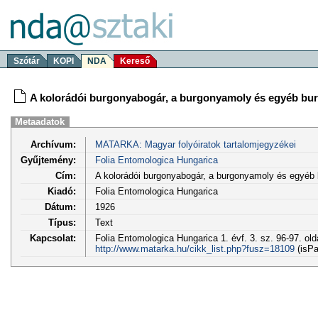
Szótár
KOPI
NDA
Kereső
A kolorádói burgonyabogár, a burgonyamoly és egyéb bur
Metaadatok
Archívum:
MATARKA: Magyar folyóiratok tartalomjegyzékei
Gyűjtemény:
Folia Entomologica Hungarica
Cím:
A kolorádói burgonyabogár, a burgonyamoly és egyéb 
Kiadó:
Folia Entomologica Hungarica
Dátum:
1926
Típus:
Text
Kapcsolat:
Folia Entomologica Hungarica 1. évf. 3. sz. 96-97. old
http://www.matarka.hu/cikk_list.php?fusz=18109
(isPa