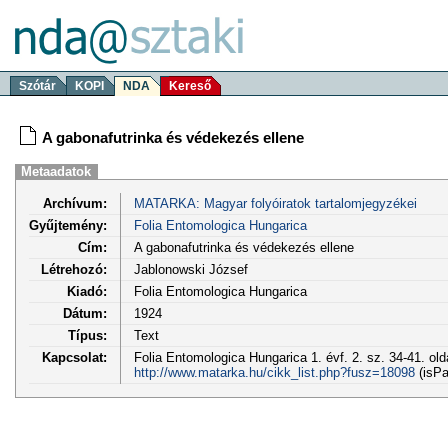
Szótár
KOPI
NDA
Kereső
A gabonafutrinka és védekezés ellene
Metaadatok
Archívum:
MATARKA: Magyar folyóiratok tartalomjegyzékei
Gyűjtemény:
Folia Entomologica Hungarica
Cím:
A gabonafutrinka és védekezés ellene
Létrehozó:
Jablonowski József
Kiadó:
Folia Entomologica Hungarica
Dátum:
1924
Típus:
Text
Kapcsolat:
Folia Entomologica Hungarica 1. évf. 2. sz. 34-41. old
http://www.matarka.hu/cikk_list.php?fusz=18098
(isPa