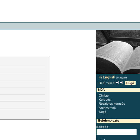
in English
|
magyarul
Betűméret:
Súgó
NDA
Címlap
Keresés
Részletes keresés
Archívumok
Súgó
Bejelentkezés
Belépés