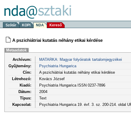
Szótár
KOPI
NDA
Kereső
A pszichiátriai kutatás néhány etikai kérdése
Metaadatok
Archívum:
MATARKA: Magyar folyóiratok tartalomjegyzékei
Gyűjtemény:
Psychiatria Hungarica
Cím:
A pszichiátriai kutatás néhány etikai kérdése
Létrehozó:
Kovács József
Kiadó:
Psychiatria Hungarica ISSN 0237-7896
Dátum:
2004
Típus:
Text
Kapcsolat:
Psychiatria Hungarica 19. évf. 3. sz. 200-214. oldal 