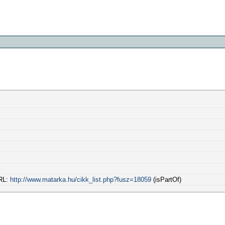
URL:
http://www.matarka.hu/cikk_list.php?fusz=18059
(isPartOf)