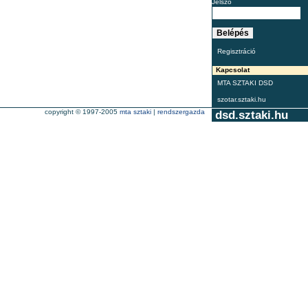
Jelszó
Regisztráció
Kapcsolat
MTA SZTAKI DSD
szotar.sztaki.hu
copyright © 1997-2005
mta sztaki
|
rendszergazda
dsd.sztaki.hu