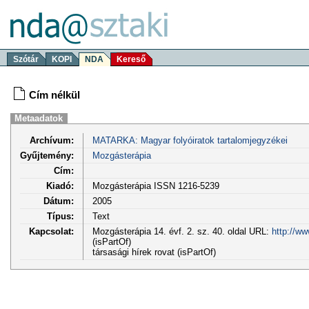
Szótár
KOPI
NDA
Kereső
Cím nélkül
Metaadatok
Archívum:
MATARKA: Magyar folyóiratok tartalomjegyzékei
Gyűjtemény:
Mozgásterápia
Cím:
Kiadó:
Mozgásterápia ISSN 1216-5239
Dátum:
2005
Típus:
Text
Kapcsolat:
Mozgásterápia 14. évf. 2. sz. 40. oldal URL:
http://w
(isPartOf)
társasági hírek rovat (isPartOf)