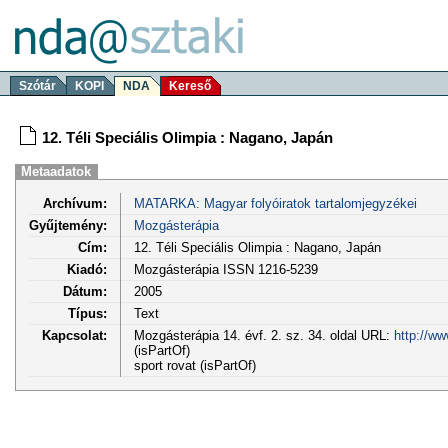
Szótár
KOPI
NDA
Kereső
12. Téli Speciális Olimpia : Nagano, Japán
Metaadatok
Archívum:
MATARKA: Magyar folyóiratok tartalomjegyzékei
Gyűjtemény:
Mozgásterápia
Cím:
12. Téli Speciális Olimpia : Nagano, Japán
Kiadó:
Mozgásterápia ISSN 1216-5239
Dátum:
2005
Típus:
Text
Kapcsolat:
Mozgásterápia 14. évf. 2. sz. 34. oldal URL:
http://w
(isPartOf)
sport rovat (isPartOf)