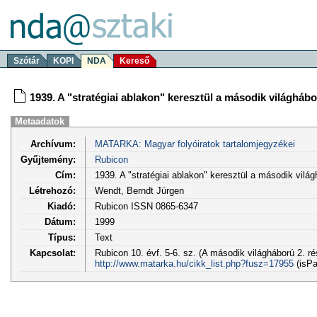
Szótár
KOPI
NDA
Kereső
1939. A "stratégiai ablakon" keresztül a második világháb
Metaadatok
Archívum:
MATARKA: Magyar folyóiratok tartalomjegyzékei
Gyűjtemény:
Rubicon
Cím:
1939. A "stratégiai ablakon" keresztül a második vilá
Létrehozó:
Wendt, Berndt Jürgen
Kiadó:
Rubicon ISSN 0865-6347
Dátum:
1999
Típus:
Text
Kapcsolat:
Rubicon 10. évf. 5-6. sz. (A második világháború 2. ré
http://www.matarka.hu/cikk_list.php?fusz=17955
(isPa