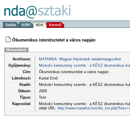
Szótár
KOPI
NDA
Kereső
Ökumenikus istentisztelet a város napján
Metaadatok
Archívum:
MATARKA: Magyar folyóiratok tartalomjegyzékei
Gyűjtemény:
Miskolci keresztény szemle : a KÉSZ ökumenikus kultu
Cím:
Ökumenikus istentisztelet a város napján
Létrehozó:
Kartal Ernő
Kiadó:
Miskolci keresztény szemle : a KÉSZ ökumenikus kultu
Dátum:
2005
Típus:
Text
Kapcsolat:
Miskolci keresztény szemle : a KÉSZ ökumenikus kultur
oldal URL:
http://www.matarka.hu/cikk_list.php?fusz