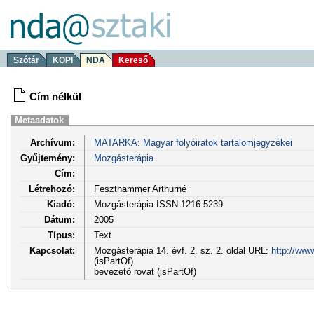
Szótár
KOPI
NDA
Kereső
Cím nélkül
Metaadatok
Archívum:
MATARKA: Magyar folyóiratok tartalomjegyzékei
Gyűjtemény:
Mozgásterápia
Cím:
Létrehozó:
Feszthammer Arthurné
Kiadó:
Mozgásterápia ISSN 1216-5239
Dátum:
2005
Típus:
Text
Kapcsolat:
Mozgásterápia 14. évf. 2. sz. 2. oldal URL:
http://www
(isPartOf)
bevezető rovat (isPartOf)