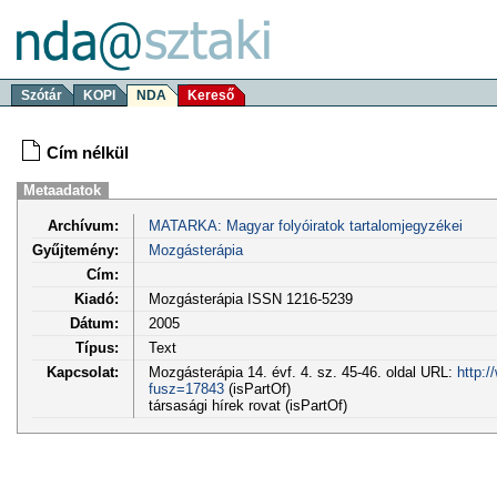
Szótár
KOPI
NDA
Kereső
Cím nélkül
Metaadatok
Archívum:
MATARKA: Magyar folyóiratok tartalomjegyzékei
Gyűjtemény:
Mozgásterápia
Cím:
Kiadó:
Mozgásterápia ISSN 1216-5239
Dátum:
2005
Típus:
Text
Kapcsolat:
Mozgásterápia 14. évf. 4. sz. 45-46. oldal URL:
http:/
fusz=17843
(isPartOf)
társasági hírek rovat (isPartOf)