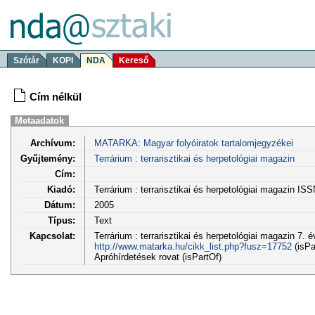
Szótár
KOPI
NDA
Kereső
Cím nélkül
Metaadatok
Archívum:
MATARKA: Magyar folyóiratok tartalomjegyzékei
Gyűjtemény:
Terrárium : terrarisztikai és herpetológiai magazin
Cím:
Kiadó:
Terrárium : terrarisztikai és herpetológiai magazin IS
Dátum:
2005
Típus:
Text
Kapcsolat:
Terrárium : terrarisztikai és herpetológiai magazin 7. é
http://www.matarka.hu/cikk_list.php?fusz=17752
(isPa
Apróhírdetések rovat (isPartOf)