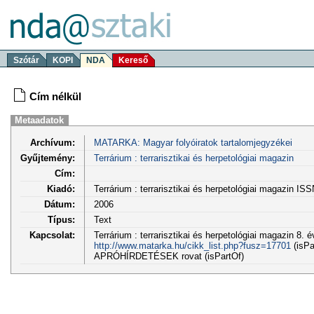
Szótár
KOPI
NDA
Kereső
Cím nélkül
Metaadatok
Archívum:
MATARKA: Magyar folyóiratok tartalomjegyzékei
Gyűjtemény:
Terrárium : terrarisztikai és herpetológiai magazin
Cím:
Kiadó:
Terrárium : terrarisztikai és herpetológiai magazin IS
Dátum:
2006
Típus:
Text
Kapcsolat:
Terrárium : terrarisztikai és herpetológiai magazin 8. é
http://www.matarka.hu/cikk_list.php?fusz=17701
(isPa
APRÓHÍRDETÉSEK rovat (isPartOf)