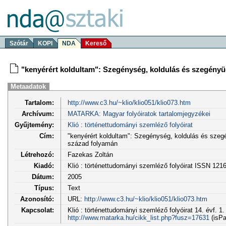
Szótár
KOPI
NDA
Kereső
"kenyérért koldultam": Szegénység, koldulás és szegényü
Metaadatok
Tartalom:
http://www.c3.hu/~klio/klio051/klio073.htm
Archívum:
MATARKA: Magyar folyóiratok tartalomjegyzékei
Gyűjtemény:
Klió : történettudományi szemléző folyóirat
Cím:
"kenyérért koldultam": Szegénység, koldulás és szeg
század folyamán
Létrehozó:
Fazekas Zoltán
Kiadó:
Klió : történettudományi szemléző folyóirat ISSN 121
Dátum:
2005
Típus:
Text
Azonosító:
URL:
http://www.c3.hu/~klio/klio051/klio073.htm
Kapcsolat:
Klió : történettudományi szemléző folyóirat 14. évf. 1.
http://www.matarka.hu/cikk_list.php?fusz=17631
(isPa