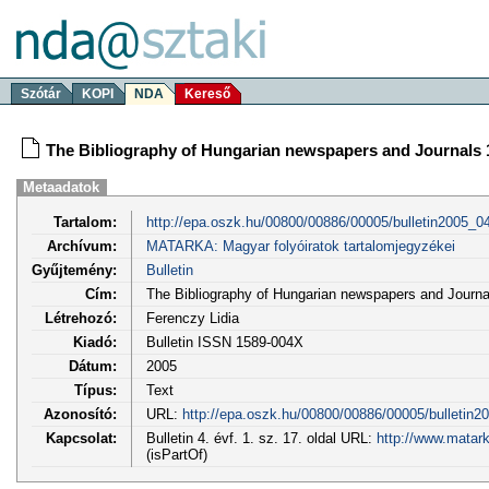
Szótár
KOPI
NDA
Kereső
The Bibliography of Hungarian newspapers and Journals 
Metaadatok
Tartalom:
http://epa.oszk.hu/00800/00886/00005/bulletin2005_0
Archívum:
MATARKA: Magyar folyóiratok tartalomjegyzékei
Gyűjtemény:
Bulletin
Cím:
The Bibliography of Hungarian newspapers and Journ
Létrehozó:
Ferenczy Lidia
Kiadó:
Bulletin ISSN 1589-004X
Dátum:
2005
Típus:
Text
Azonosító:
URL:
http://epa.oszk.hu/00800/00886/00005/bulletin2
Kapcsolat:
Bulletin 4. évf. 1. sz. 17. oldal URL:
http://www.matar
(isPartOf)