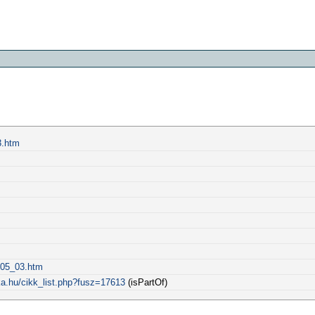
3.htm
005_03.htm
ka.hu/cikk_list.php?fusz=17613
(isPartOf)