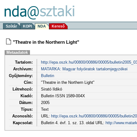
Szótár
KOPI
NDA
Kereső
"Theatre in the Northern Light"
Metaadatok
Tartalom:
http://epa.oszk.hu/00800/00886/00005/bulletin2005_0
Archívum:
MATARKA: Magyar folyóiratok tartalomjegyzékei
Gyűjtemény:
Bulletin
Cím:
"Theatre in the Northern Light"
Létrehozó:
Sirató Ildikó
Kiadó:
Bulletin ISSN 1589-004X
Dátum:
2005
Típus:
Text
Azonosító:
URL:
http://epa.oszk.hu/00800/00886/00005/bulletin2
Kapcsolat:
Bulletin 4. évf. 1. sz. 13. oldal URL:
http://www.matar