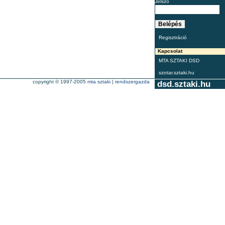
Jelszó
Regisztráció
Kapcsolat
MTA SZTAKI DSD
szotar.sztaki.hu
copyright © 1997-2005
mta sztaki
|
rendszergazda
dsd.sztaki.hu