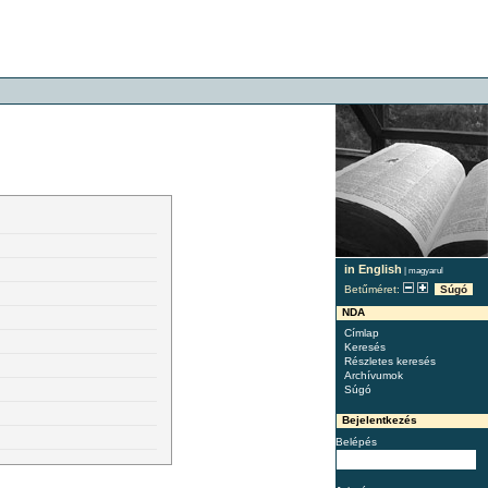
in English
|
magyarul
Betűméret:
Súgó
NDA
Címlap
Keresés
Részletes keresés
Archívumok
Súgó
Bejelentkezés
Belépés