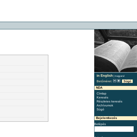
in English
|
magyarul
Betűméret:
Súgó
NDA
Címlap
Keresés
Részletes keresés
Archívumok
Súgó
Bejelentkezés
Belépés