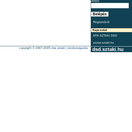
Jelszó
Regisztráció
Kapcsolat
MTA SZTAKI DSD
szotar.sztaki.hu
copyright © 1997-2005
mta sztaki
|
rendszergazda
dsd.sztaki.hu