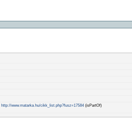
:
http://www.matarka.hu/cikk_list.php?fusz=17584
(isPartOf)