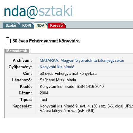
Szótár
KOPI
NDA
Kereső
50 éves Fehérgyarmat könyvtára
Metaadatok
Archívum:
MATARKA: Magyar folyóiratok tartalomjegyzékei
Gyűjtemény:
Könyvtári kis híradó
Cím:
50 éves Fehérgyarmat könyvtára
Létrehozó:
Szűcsné Miski Mária
Kiadó:
Könyvtári kis híradó ISSN 1416-2040
Dátum:
2004
Típus:
Text
Kapcsolat:
Könyvtári kis híradó 9. évf. 4. (36.) sz. 5-6. oldal URL
Városi könyvtár rovat (isPartOf)