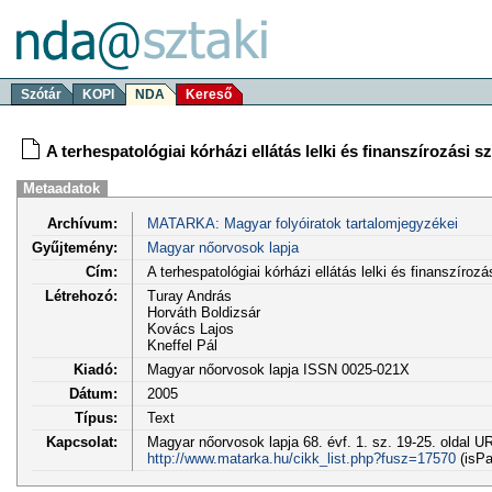
Szótár
KOPI
NDA
Kereső
A terhespatológiai kórházi ellátás lelki és finanszírozási 
Metaadatok
Archívum:
MATARKA: Magyar folyóiratok tartalomjegyzékei
Gyűjtemény:
Magyar nőorvosok lapja
Cím:
A terhespatológiai kórházi ellátás lelki és finanszíroz
Létrehozó:
Turay András
Horváth Boldizsár
Kovács Lajos
Kneffel Pál
Kiadó:
Magyar nőorvosok lapja ISSN 0025-021X
Dátum:
2005
Típus:
Text
Kapcsolat:
Magyar nőorvosok lapja 68. évf. 1. sz. 19-25. oldal U
http://www.matarka.hu/cikk_list.php?fusz=17570
(isPa