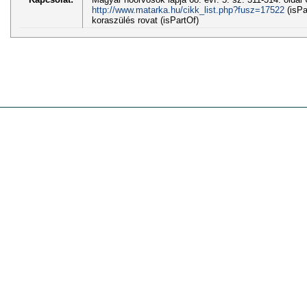
http://www.matarka.hu/cikk_list.php?fusz=17522
(isPa
koraszülés rovat (isPartOf)