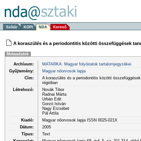
Szótár
KOPI
NDA
Kereső
A koraszülés és a periodontitis közötti összefüggések t
Metaadatok
Archívum:
MATARKA: Magyar folyóiratok tartalomjegyzékei
Gyűjtemény:
Magyar nőorvosok lapja
Cím:
A koraszülés és a periodontitis közötti összefüggés
régióban
Létrehozó:
Novák Tibor
Radnai Márta
Urbán Edit
Gorzó István
Nagy Erzsébet
Pál Attila
Kiadó:
Magyar nőorvosok lapja ISSN 0025-021X
Dátum:
2005
Típus:
Text
Kapcsolat:
Magyar nőorvosok lapja 68. évf. 5. sz. 311-314. oldal